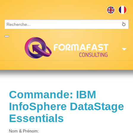
Accueil
Consulting
Commande: IBM
Formations
InfoSphere DataStage
Missions
Essentials
Recrutement
Nom & Prénom: