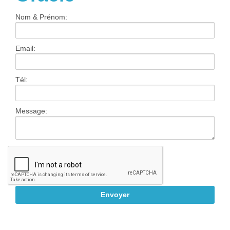
Contact
Nom & Prénom:
Email:
Tél:
Message: