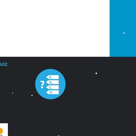
•
•
•
•
•
•
uiz
•
•
•
•