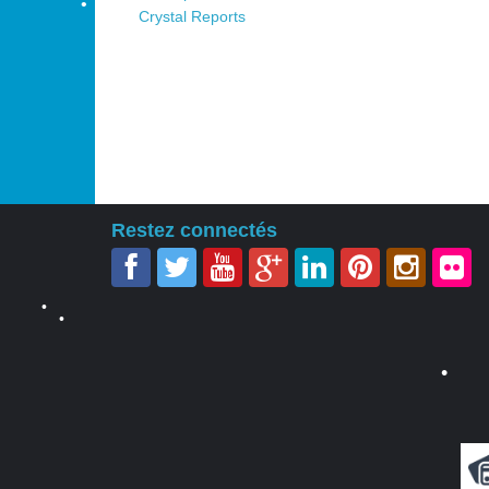
•
Crystal Reports
•
•
•
Restez connectés
•
•
•