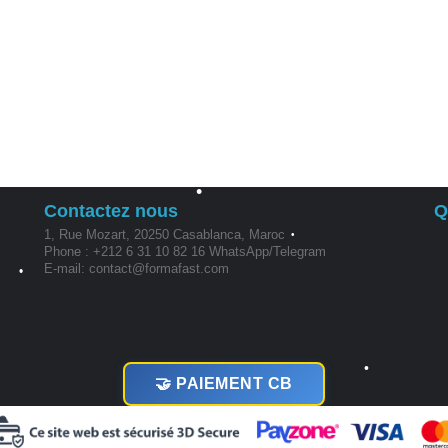
•
•
Contactez nous
Q
•
1, Rue Mozart, 20250 Casablanca, Maroc
Phone : +212 6 31 10 82 16 WhatsApp/Telegram
•
E-mail: contact@formafast.com
•
•
🤝 PAIEMENT CB
•