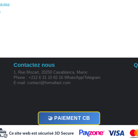
bilité
a
Contactez nous
Q
1, Rue Mozart, 20250 Casablanca, Maroc
Phone : +212 6 31 10 82 16 WhatsApp/Telegram
E-mail: contact@formafast.com
🤝 PAIEMENT CB