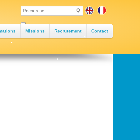
•
•
mations
Missions
Recrutement
Contact
•
•
•
•