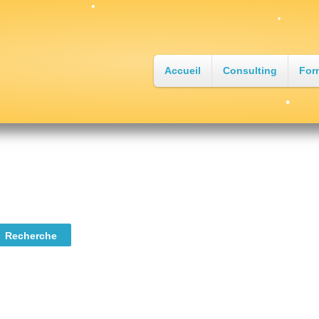
•
•
•
•
Accueil
Consulting
For
•
•