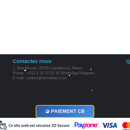
•
•
•
•
Contactez nous
Q
1, Rue Mozart, 20250 Casablanca, Maroc
Phone : +212 6 31 10 82 16 WhatsApp/Telegram
E-mail: contact@formafast.com
•
•
•
•
🤝 PAIEMENT CB