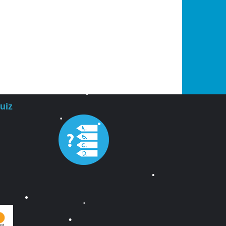
•
uiz
•
•
•
•
•
•
•
•