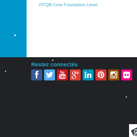
ISTQB Core Foundation Level
•
•
Restez connectés
•
•
•