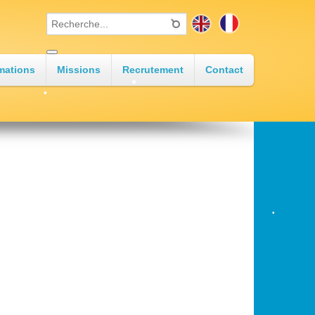
•
•
mations
Missions
Recrutement
Contact
•
•
•