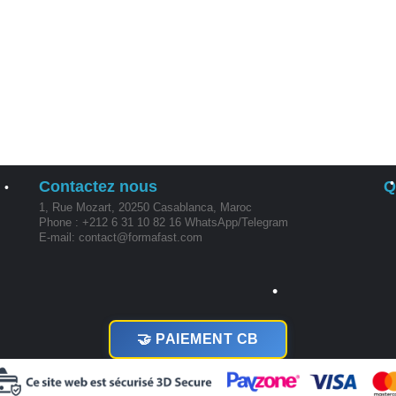
•
•
•
•
Contactez nous
Q
1, Rue Mozart, 20250 Casablanca, Maroc
•
Phone : +212 6 31 10 82 16 WhatsApp/Telegram
E-mail: contact@formafast.com
•
🤝 PAIEMENT CB
•