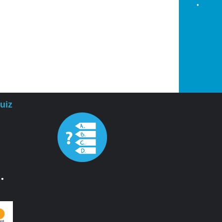
•
•
•
uiz
•