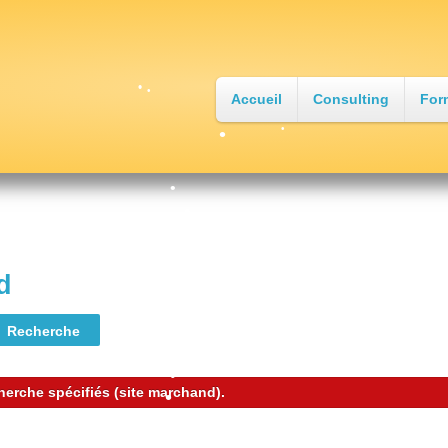
Accueil
Consulting
For
•
•
•
•
•
•
•
d
•
•
•
•
erche spécifiés (site marchand).
•
•