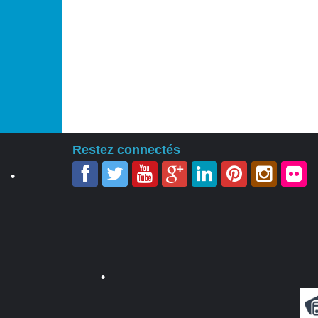
•
•
•
Restez connectés
•
•
•
•