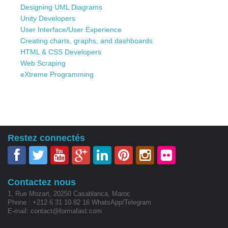
Designing UML Diagrams
Unity Developers
User Interface/User Experience
Creating charts, graphs, and dashboards
HTML & CSS Developers
Web Scraping
eXtreme Programming
Restez connectés
Contactez nous
1, Rue Mozart, 20250 Casablanca, Maroc
Phone : +212 6 31 10 82 16 WhatsApp/Telegram
E-mail: contact@formafast.com