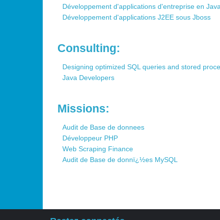
Développement d'applications d'entreprise en Jav
Développement d'applications J2EE sous Jboss
Consulting:
Designing optimized SQL queries and stored proc
Java Developers
Missions:
Audit de Base de donnees
Développeur PHP
Web Scraping Finance
Audit de Base de donnï¿½es MySQL