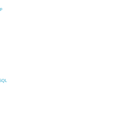
•
op
•
•
•
•
•
 SQL
•
•