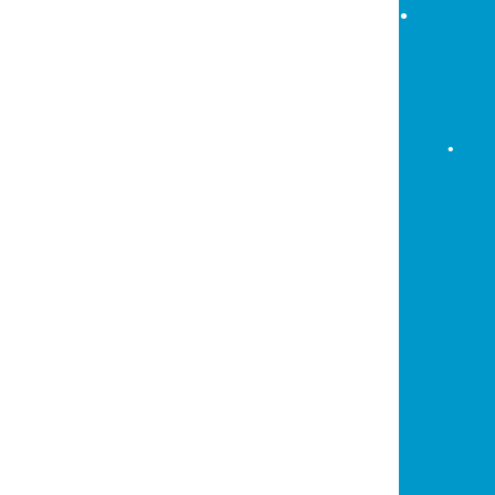
•
•
•
•
•
•
•
•
•